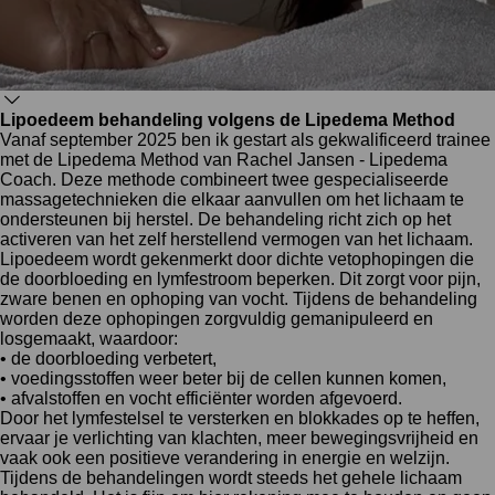
Lipoedeem behandeling volgens de Lipedema Method
Vanaf september 2025 ben ik gestart als gekwalificeerd trainee
met de Lipedema Method van Rachel Jansen - Lipedema
Coach. Deze methode combineert twee gespecialiseerde
massagetechnieken die elkaar aanvullen om het lichaam te
ondersteunen bij herstel. De behandeling richt zich op het
activeren van het zelf herstellend vermogen van het lichaam.
Lipoedeem wordt gekenmerkt door dichte vetophopingen die
de doorbloeding en lymfestroom beperken. Dit zorgt voor pijn,
zware benen en ophoping van vocht. Tijdens de behandeling
worden deze ophopingen zorgvuldig gemanipuleerd en
losgemaakt, waardoor:
• de doorbloeding verbetert,
• voedingsstoffen weer beter bij de cellen kunnen komen,
• afvalstoffen en vocht efficiënter worden afgevoerd.
Door het lymfestelsel te versterken en blokkades op te heffen,
ervaar je verlichting van klachten, meer bewegingsvrijheid en
vaak ook een positieve verandering in energie en welzijn.
Tijdens de behandelingen wordt steeds het gehele lichaam