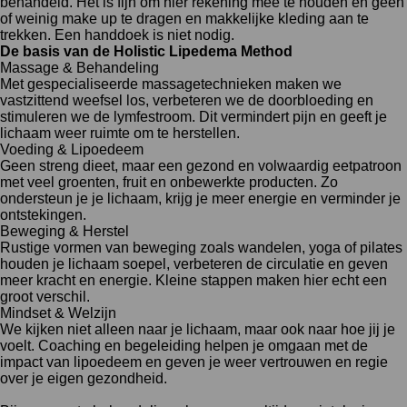
behandeld. Het is fijn om hier rekening mee te houden en geen
of weinig make up te dragen en makkelijke kleding aan te
trekken. Een handdoek is niet nodig.
De basis van de Holistic Lipedema Method
Massage & Behandeling
Met gespecialiseerde massagetechnieken maken we
vastzittend weefsel los, verbeteren we de doorbloeding en
stimuleren we de lymfestroom. Dit vermindert pijn en geeft je
lichaam weer ruimte om te herstellen.
Voeding & Lipoedeem
Geen streng dieet, maar een gezond en volwaardig eetpatroon
met veel groenten, fruit en onbewerkte producten. Zo
ondersteun je je lichaam, krijg je meer energie en verminder je
ontstekingen.
Beweging & Herstel
Rustige vormen van beweging zoals wandelen, yoga of pilates
houden je lichaam soepel, verbeteren de circulatie en geven
meer kracht en energie. Kleine stappen maken hier echt een
groot verschil.
Mindset & Welzijn
We kijken niet alleen naar je lichaam, maar ook naar hoe jij je
voelt. Coaching en begeleiding helpen je omgaan met de
impact van lipoedeem en geven je weer vertrouwen en regie
over je eigen gezondheid.