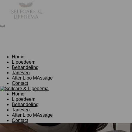
Ga
direct
naar
de
hoofdinhoud
Home
Lipoedeem
Behandeling
Tarieven
After Lipo MAssage
Contact
Home
Lipoedeem
Behandeling
Tarieven
After Lipo MAssage
Contact